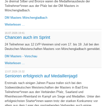
Je dreimal Silber und Bronze waren die Medaillenausbeute der
Teilnehmer*innen aus der Pfalz bei der DM Masters in
Mönchengladbach.
DM Masters Mönchengladbach
Sechsmal
Weiterlesen …
Edelmetall
für
16.07.2026 19:41
LV
Chancen auch im Sprint
Pfalz
24 Teilnehmer aus 12 LVP-Vereinen sind vom 17. bis 19. Juli bei den
Deutschen Meisterschaften Masters von Mönchengladbach gemeldet.
DM Masters - Vorschau
Chancen
Weiterlesen …
auch
im
13.07.2026 15:32
Sprint
Senioren erfolgreich auf Medaillenjagd
Erstmals nach einigen Jahren Pause trafen sich bei den
Südwestdeutschen Meisterschaften der Masters in Bad Ems
Teilnehmer*innen aus den Verbänden Pfalz, Saarland und
Rheinhessen-Rheinland im Kampf um Siege und Medaillen. Unter den
erfolgreichsten Starter*innen waren trotz der starken Konkurrenz vor
allem aus dem Lager des gastgebenden Verbandes auch einige