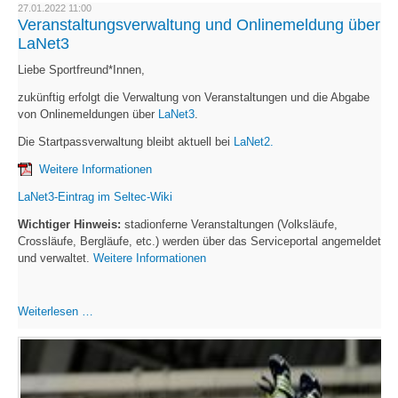
Bestenliste
27.01.2022 11:00
Veranstaltungsverwaltung und Onlinemeldung über
LaNet3
Liebe Sportfreund*Innen,
zukünftig erfolgt die Verwaltung von Veranstaltungen und die Abgabe
von Onlinemeldungen über
LaNet3
.
Die Startpassverwaltung bleibt aktuell bei
LaNet2.
Weitere Informationen
LaNet3-Eintrag im Seltec-Wiki
Wichtiger Hinweis:
stadionferne Veranstaltungen (Volksläufe,
Crossläufe, Bergläufe, etc.) werden über das Serviceportal angemeldet
und verwaltet.
Weitere Informationen
Veranstaltungsverwaltung
Weiterlesen …
und
Onlinemeldung
über
LaNet3