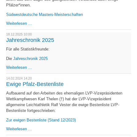
Pfälzer*innen.
Südwestdeutsche Masters-Meisterschaften
Senioren
Weiterlesen …
erfolgreich
auf
18.12.2025 10:00
Medaillenjagd
Jahreschronik 2025
Für alle Statistikfreunde:
Die
Jahreschronik 2025
Jahreschronik
Weiterlesen …
2025
14.02.2024 14:20
Ewige Pfalz-Bestenliste
Aufbauend auf den Arbeiten des ehemaligen LVP-Vizepräsidenten
Wettkampfwesen Karl Thelen (†) hat der LVP-Vizepräsident
allgemeine Leichtathletik Ralf Vester die ewige Bestenliste LVP-
Bestenliste fortgeschrieben:
Zur ewigen Bestenliste (Stand 12/2023)
Ewige
Weiterlesen …
Pfalz-