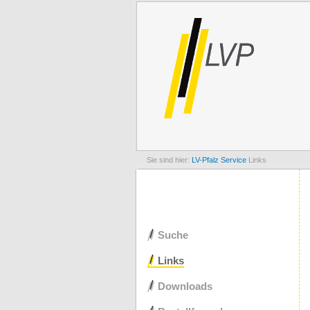
LV-Pfalz
Service
Links
Navigation
Suche
überspringen
Links
Downloads