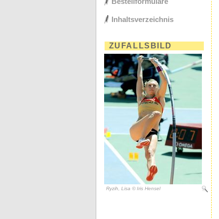
Bestellformulare
Inhaltsverzeichnis
ZUFALLSBILD
Ryzih, Lisa © Iris Hensel