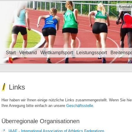
Kontak
Start
Verband
Wettkampfsport
Leistungssport
Breitenspo
Navigation überspringen
Links
Hier haben wir Ihnen einige nützliche Links zusammengestellt. Wenn Sie hi
Ihre Anregung bitte einfach an unsere
Geschäftsstelle
.
Überregionale Organisationen
IAAF - International Association of Athletics Federations