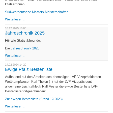
Pfälzer*innen.
Südwestdeutsche Masters-Meisterschaften
Senioren
Weiterlesen …
erfolgreich
auf
18.12.2025 10:00
Medaillenjagd
Jahreschronik 2025
Für alle Statistikfreunde:
Die
Jahreschronik 2025
Jahreschronik
Weiterlesen …
2025
14.02.2024 14:20
Ewige Pfalz-Bestenliste
Aufbauend auf den Arbeiten des ehemaligen LVP-Vizepräsidenten
Wettkampfwesen Karl Thelen (†) hat der LVP-Vizepräsident
allgemeine Leichtathletik Ralf Vester die ewige Bestenliste LVP-
Bestenliste fortgeschrieben:
Zur ewigen Bestenliste (Stand 12/2023)
Ewige
Weiterlesen …
Pfalz-