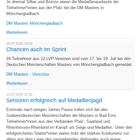
Je dreimal Silber und Bronze waren die Medaillenausbeute der
Teilnehmer*innen aus der Pfalz bei der DM Masters in
Mönchengladbach.
DM Masters Mönchengladbach
Sechsmal
Weiterlesen …
Edelmetall
für
16.07.2026 19:41
LV
Chancen auch im Sprint
Pfalz
24 Teilnehmer aus 12 LVP-Vereinen sind vom 17. bis 19. Juli bei den
Deutschen Meisterschaften Masters von Mönchengladbach gemeldet.
DM Masters - Vorschau
Chancen
Weiterlesen …
auch
im
13.07.2026 15:32
Sprint
Senioren erfolgreich auf Medaillenjagd
Erstmals nach einigen Jahren Pause trafen sich bei den
Südwestdeutschen Meisterschaften der Masters in Bad Ems
Teilnehmer*innen aus den Verbänden Pfalz, Saarland und
Rheinhessen-Rheinland im Kampf um Siege und Medaillen. Unter den
erfolgreichsten Starter*innen waren trotz der starken Konkurrenz vor
allem aus dem Lager des gastgebenden Verbandes auch einige