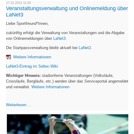
Bestenliste
27.01.2022 11:00
Veranstaltungsverwaltung und Onlinemeldung über
LaNet3
Liebe Sportfreund*Innen,
zukünftig erfolgt die Verwaltung von Veranstaltungen und die Abgabe
von Onlinemeldungen über
LaNet3
.
Die Startpassverwaltung bleibt aktuell bei
LaNet2.
Weitere Informationen
LaNet3-Eintrag im Seltec-Wiki
Wichtiger Hinweis:
stadionferne Veranstaltungen (Volksläufe,
Crossläufe, Bergläufe, etc.) werden über das Serviceportal angemeldet
und verwaltet.
Weitere Informationen
Veranstaltungsverwaltung
Weiterlesen …
und
Onlinemeldung
über
LaNet3