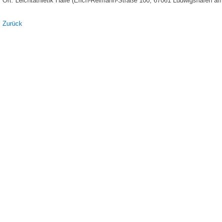
Ort: Leichtathletik Halle (Erich-Reimann-Straße 100, 67061 Ludwigshafen a
Zurück