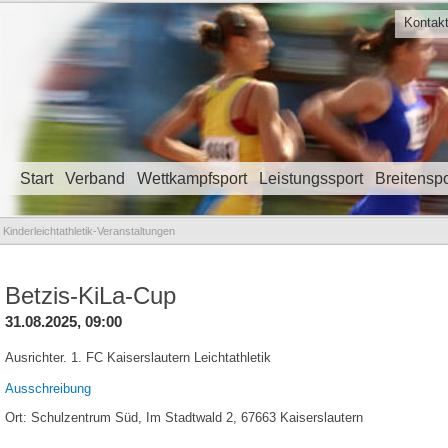
Kontak
Start
Verband
Wettkampfsport
Leistungssport
Breitenspo
Navigation überspringen
Kinderleichtathletik-Veranstaltungen
Betzis-KiLa-Cup
31.08.2025, 09:00
Ausrichter. 1. FC Kaiserslautern Leichtathletik
Ausschreibung
Ort: Schulzentrum Süd, Im Stadtwald 2, 67663 Kaiserslautern